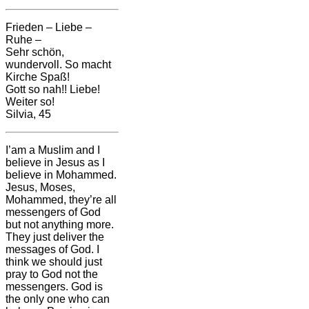
Frieden – Liebe –
Ruhe –
Sehr schön,
wundervoll. So macht
Kirche Spaß!
Gott so nah!! Liebe!
Weiter so!
Silvia, 45
I’am a Muslim and I
believe in Jesus as I
believe in Mohammed.
Jesus, Moses,
Mohammed, they’re all
messengers of God
but not anything more.
They just deliver the
messages of God. I
think we should just
pray to God not the
messengers. God is
the only one who can