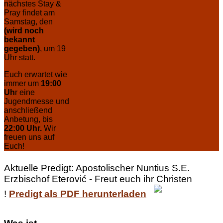
nächstes Stay &
Pray findet am
Samstag, den
(wird noch
bekannt
gegeben)
, um 19
Uhr statt.
Euch erwartet wie
immer um
19:00
Uh
r eine
Jugendmesse und
anschließend
Anbetung, bis
22:00 Uhr.
Wir
freuen uns auf
Euch!
Aktuelle Predigt: Apostolischer Nuntius S.E.
Erzbischof Eterović - Freut euch ihr Christen
!
Predigt als PDF herunterladen