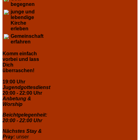
begegnen
junge und
lebendige
Kirche
erleben
Gemeinschaft
erfahren
Komm einfach
vorbei und lass
Dich
überraschen!
19:00 Uhr
Jugendgottesdienst
20:00 - 22:00 Uhr
Anbetung &
Worship
Beichtgelegenheit:
20:00 - 22:00 Uhr
Nächstes Stay &
Pray:
unser