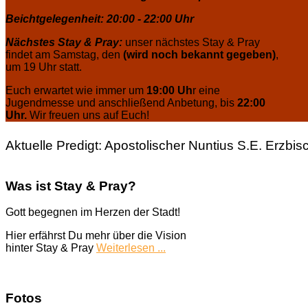
Beichtgelegenheit: 20:00 - 22:00 Uhr
Nächstes Stay & Pray:
unser nächstes Stay & Pray
findet am Samstag, den
(wird noch bekannt gegeben)
,
um 19 Uhr statt.
Euch erwartet wie immer um
19:00 Uh
r eine
Jugendmesse und anschließend Anbetung, bis
22:00
Uhr.
Wir freuen uns auf Euch!
Aktuelle Predigt: Apostolischer Nuntius S.E. Erzbisc
Was ist Stay & Pray?
Gott begegnen im Herzen der Stadt!
Hier erfährst Du mehr über die Vision
hinter Stay & Pray
Weiterlesen ...
Fotos