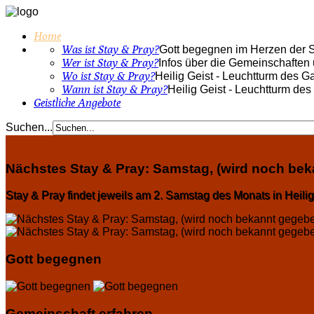
Home
Was ist Stay & Pray?
Gott begegnen im Herzen der St
Wer ist Stay & Pray?
Infos über die Gemeinschaften
Wo ist Stay & Pray?
Heilig Geist - Leuchtturm des G
Wann ist Stay & Pray?
Heilig Geist - Leuchtturm de
Geistliche Angebote
Suchen...
Nächstes Stay & Pray: Samstag, (wird noch be
Stay & Pray findet jeweils am 2. Samstag des Monats in Heilig 
Gott begegnen
Gemeinschaft erfahren