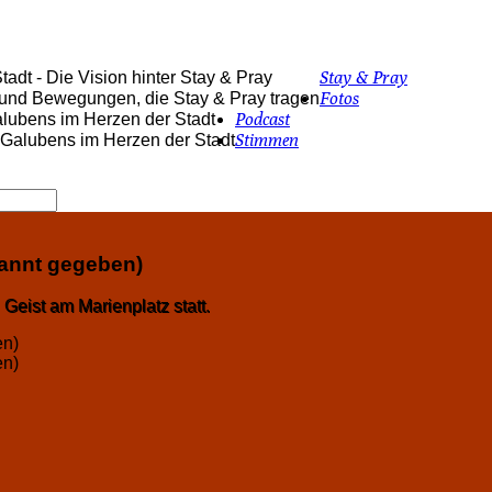
Stay & Pray
adt - Die Vision hinter Stay & Pray
Fotos
 und Bewegungen, die Stay & Pray tragen
Podcast
alubens im Herzen der Stadt
Stimmen
s Galubens im Herzen der Stadt
kannt gegeben)
Geist am Marienplatz statt.