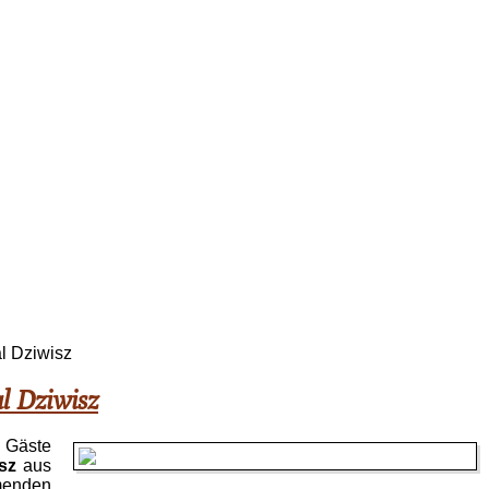
l Dziwisz
l Dziwisz
 Gäste
sz
aus
enden